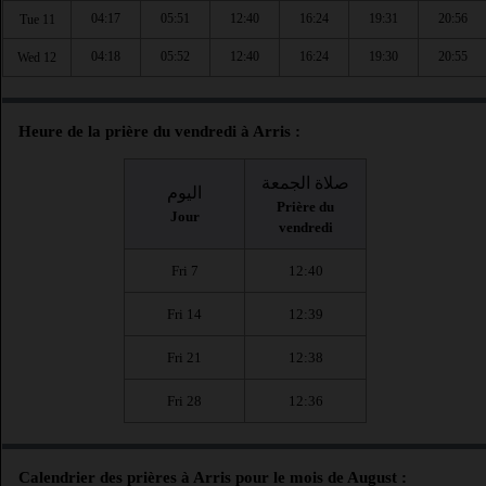
04:17
05:51
12:40
16:24
19:31
20:56
Tue 11
04:18
05:52
12:40
16:24
19:30
20:55
Wed 12
Heure de la prière du vendredi à Arris :
صلاة الجمعة
اليوم
Prière du
Jour
vendredi
Fri 7
12:40
Fri 14
12:39
Fri 21
12:38
Fri 28
12:36
Calendrier des prières à Arris pour le mois de August :