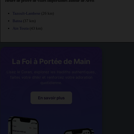
Heure de prière de villes importantes autour de Arris
Tazoult-Lambese
(26 km)
Batna
(37 km)
Ain Touta
(43 km)
La Foi à Portée de Main
Lisez le Coran, explorez les Hadiths authentiques,
faites votre dhikr et renforcez votre adoration
quotidienne.
En savoir plus