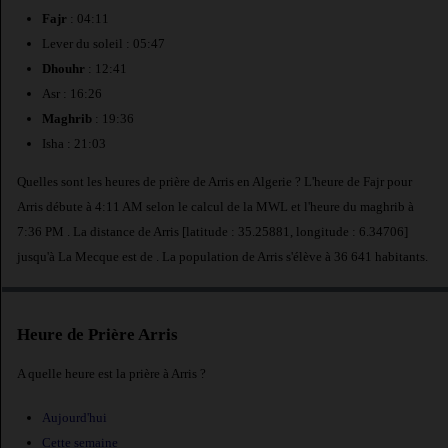
Fajr
: 04:11
Lever du soleil : 05:47
Dhouhr
: 12:41
Asr : 16:26
Maghrib
: 19:36
Isha : 21:03
Quelles sont les heures de prière de Arris en Algerie ? L'heure de Fajr pour
Arris débute à 4:11 AM selon le calcul de la MWL et l'heure du maghrib à
7:36 PM . La distance de Arris [latitude : 35.25881, longitude : 6.34706]
jusqu'à La Mecque est de
. La population de Arris s'élève à 36 641 habitants.
Heure de Prière Arris
A quelle heure est la prière à Arris ?
Aujourd'hui
Cette semaine