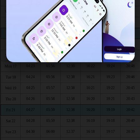
04:17
05:51
12:40
16:24
19:31
20:56
Tue 11
04:18
05:52
12:40
16:24
19:30
20:55
Wed 12
04:19
05:53
12:39
16:23
19:29
20:54
Thu 13
04:20
05:53
12:39
16:23
19:28
20:52
Fri 14
04:21
05:54
12:39
16:23
19:27
20:51
Sat 15
04:22
05:55
12:39
16:22
19:25
20:49
Sun 16
04:23
05:56
12:39
16:22
19:24
20:48
Mon 17
04:24
05:56
12:38
16:21
19:23
20:46
Tue 18
04:25
05:57
12:38
16:21
19:22
20:45
Wed 19
04:26
05:58
12:38
16:20
19:21
20:43
Thu 20
04:27
05:59
12:38
16:20
19:19
20:42
Fri 21
04:28
05:59
12:38
16:19
19:18
20:40
Sat 22
04:30
06:00
12:37
16:18
19:17
20:39
Sun 23