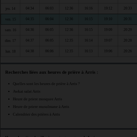
04:34
06:03
12:36
16:16
19:12
20:33
jeu. 14
04:35
06:04
12:36
16:15
19:10
20:31
ven. 15
04:36
06:05
12:36
16:15
19:09
20:29
sam. 16
04:37
06:05
12:35
16:14
19:07
20:28
dim. 17
04:38
06:06
12:35
16:13
19:06
20:26
lun. 18
Recherches liées aux heures de prière à Arris :
Quelles sont les heures de prière à Arris ?
Awkat salat Arris
Heure de priere mosquee Arris
Heure de priere musulmane à Arris
Calendrier des prières à Arris