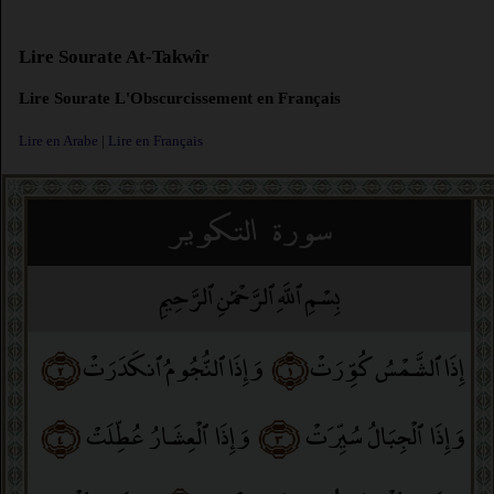
Lire Sourate At-Takwîr
Lire Sourate L'Obscurcissement en Français
Lire en Arabe
|
Lire en Français
سورة التكوير
بِسْمِ ٱللَّهِ ٱلرَّحْمَٰنِ ٱلرَّحِيمِ
﴿٢﴾
وَإِذَا ٱلنُّجُومُ ٱنكَدَرَتْ
﴿١﴾
إِذَا ٱلشَّمْسُ كُوِّرَتْ
﴿٤﴾
وَإِذَا ٱلْعِشَارُ عُطِّلَتْ
﴿٣﴾
وَإِذَا ٱلْجِبَالُ سُيِّرَتْ