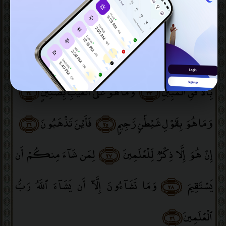
مُّطَاعٍۢ ثَمَّ
﴿٢٠﴾
ذِى قُوَّةٍ عِندَ ذِى ٱلْعَرْشِ مَكِينٍۢ
وَلَقَدْ رَءَاهُ
﴿٢٢﴾
وَمَا صَاحِبُكُم بِمَجْنُونٍۢ
﴿٢١﴾
أَمِينٍۢ
﴿٢٤﴾
وَمَا هُوَ عَلَى ٱلْغَيْبِ بِضَنِينٍۢ
﴿٢٣﴾
بِٱلْأُفُقِ ٱلْمُبِينِ
﴿٢٦﴾
فَأَيْنَ تَذْهَبُونَ
﴿٢٥﴾
وَمَا هُوَ بِقَوْلِ شَيْطَٰنٍۢ رَّجِيمٍۢ
لِمَن شَآءَ مِنكُمْ أَن
﴿٢٧﴾
إِنْ هُوَ إِلَّا ذِكْرٌۭ لِّلْعَٰلَمِينَ
وَمَا تَشَآءُونَ إِلَّآ أَن يَشَآءَ ٱللَّهُ رَبُّ
﴿٢٨﴾
يَسْتَقِيمَ
﴿٢٩﴾
ٱلْعَٰلَمِينَ