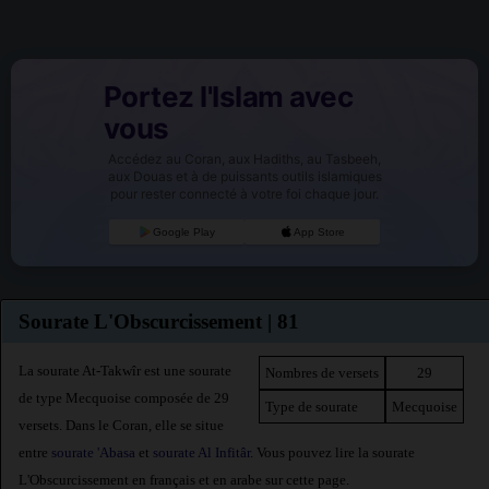
Portez l'Islam avec
vous
Accédez au Coran, aux Hadiths, au Tasbeeh,
aux Douas et à de puissants outils islamiques
pour rester connecté à votre foi chaque jour.
Google Play
App Store
Sourate L'Obscurcissement | 81
La sourate At-Takwîr est une sourate
Nombres de versets
29
de type Mecquoise composée de 29
Type de sourate
Mecquoise
versets. Dans le Coran, elle se situe
entre
sourate 'Abasa
et
sourate Al Infitâr
. Vous pouvez lire la sourate
L'Obscurcissement en français et en arabe sur cette page.