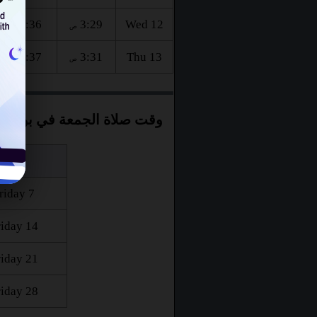
5:36
3:29
Wed 12
ص
ص
5:37
3:31
Thu 13
ص
ص
وقت صلاة الجمعة في بوداب
اليوم
riday 7
riday 14
riday 21
riday 28