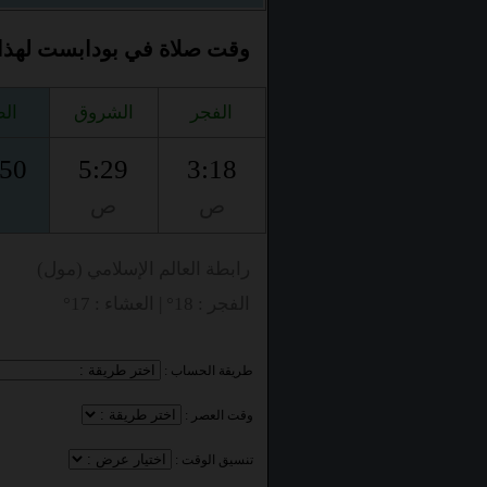
وقت صلاة في بودابست لهذا اليوم، 026
الفجر
الشروق
ال
:50
5:29
3:18
ص
ص
م
رابطة العالم الإسلامي (مول)
الفجر : 18° | العشاء : 17°
طريقة الحساب :
وقت العصر :
تنسيق الوقت :