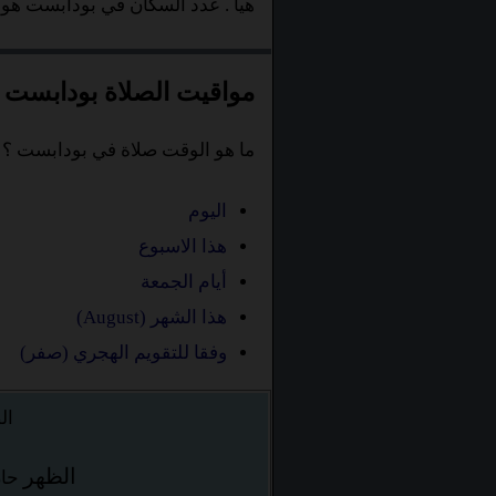
هيا
. عدد السكان في بودابست هو 1,741,041.
مواقيت الصلاة بودابست
ما هو الوقت صلاة في بودابست ؟
اليوم
هذا الاسبوع
أيام الجمعة
هذا الشهر (August)
وفقا للتقويم الهجري (صفر)
ال
الظهر
حان