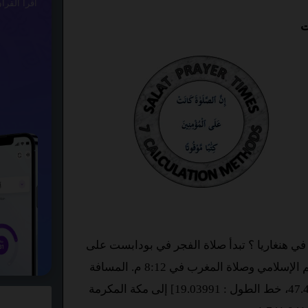
اقرأ القرآ
ت
ي هنغاريا ؟ تبدأ صلاة الفجر في بودابست على
الساعة 3:18 ص وفقا لرابطة العالم الإسلامي وصلاة المغرب في 8:12 م. المسافة
من بودابست [خط العرض : 47.49801، خط الطول : 19.03991] إلى مكة المكرمة