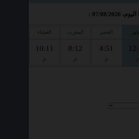
07/08/2 :
ظهر
العصر
المغرب
العشاء
10:11
8:12
4:51
12
م
م
م