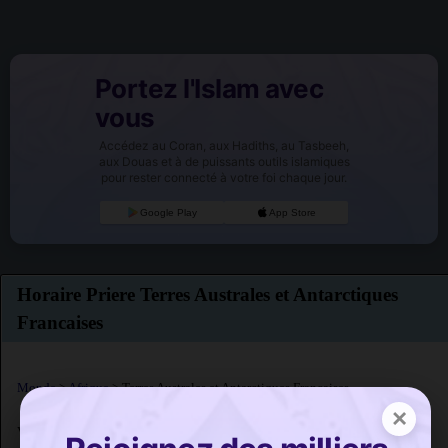
Portez l'Islam avec
vous
Accédez au Coran, aux Hadiths, au Tasbeeh,
aux Douas et à de puissants outils islamiques
pour rester connecté à votre foi chaque jour.
Google Play
App Store
Horaire Priere Terres Australes et Antarctiques
Francaises
Monde
>
Afrique
> Terres Australes et Antarctiques Francaises
×
Voici les horaires de prière pour 1 villes en Terres Australes et Antarctiques