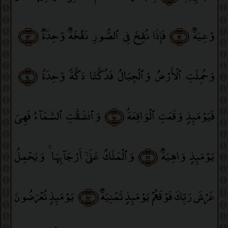
وَٰعِيَةٌۭ
﴿١٢﴾
فَإِذَا نُفِخَ فِى ٱلصُّورِ نَفْخَةٌۭ وَٰحِدَةٌۭ
﴿١٣﴾
وَحُمِلَتِ ٱلْأَرْضُ وَٱلْجِبَالُ فَدُكَّتَا دَكَّةًۭ وَٰحِدَةًۭ
﴿١٤﴾
فَيَوْمَئِذٍۢ وَقَعَتِ ٱلْوَاقِعَةُ
﴿١٥﴾
وَٱنشَقَّتِ ٱلسَّمَآءُ فَهِىَ
يَوْمَئِذٍۢ وَاهِيَةٌۭ
﴿١٦﴾
وَٱلْمَلَكُ عَلَىٰٓ أَرْجَآئِهَا
ۚ
وَيَحْمِلُ
عَرْشَ رَبِّكَ فَوْقَهُمْ يَوْمَئِذٍۢ ثَمَٰنِيَةٌۭ
﴿١٧﴾
يَوْمَئِذٍۢ تُعْرَضُونَ