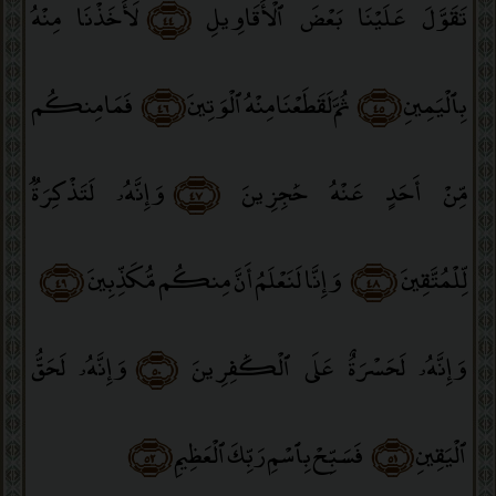
تَقَوَّلَ عَلَيْنَا بَعْضَ ٱلْأَقَاوِيلِ
﴿٤٤﴾
لَأَخَذْنَا مِنْهُ
بِٱلْيَمِينِ
﴿٤٥﴾
ثُمَّ لَقَطَعْنَا مِنْهُ ٱلْوَتِينَ
﴿٤٦﴾
فَمَا مِنكُم
مِّنْ أَحَدٍ عَنْهُ حَٰجِزِينَ
﴿٤٧﴾
وَإِنَّهُۥ لَتَذْكِرَةٌۭ
لِّلْمُتَّقِينَ
﴿٤٨﴾
وَإِنَّا لَنَعْلَمُ أَنَّ مِنكُم مُّكَذِّبِينَ
﴿٤٩﴾
وَإِنَّهُۥ لَحَسْرَةٌ عَلَى ٱلْكَٰفِرِينَ
﴿٥٠﴾
وَإِنَّهُۥ لَحَقُّ
ٱلْيَقِينِ
﴿٥١﴾
فَسَبِّحْ بِٱسْمِ رَبِّكَ ٱلْعَظِيمِ
﴿٥٢﴾