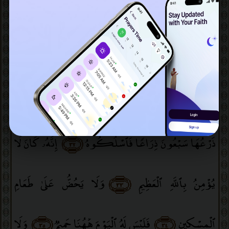
وَلَمْ أَدْرِ مَا حِسَابِيَهْ
﴿٢٦﴾
يَٰلَيْتَهَا كَانَتِ ٱلْقَاضِيَةَ
﴿٢٧﴾
مَآ أَغْنَىٰ عَنِّى مَالِيَهْ
ۜ
﴿٢٨﴾
هَلَكَ عَنِّى سُلْطَٰنِيَهْ
﴿٢٩﴾
خُذُوهُ فَغُلُّوهُ
﴿٣٠﴾
ثُمَّ ٱلْجَحِيمَ صَلُّوهُ
﴿٣١﴾
ثُمَّ فِى سِلْسِلَةٍۢ
ذَرْعُهَا سَبْعُونَ ذِرَاعًۭا فَٱسْلُكُوهُ
﴿٣٢﴾
إِنَّهُۥ كَانَ لَا
يُؤْمِنُ بِٱللَّهِ ٱلْعَظِيمِ
﴿٣٣﴾
وَلَا يَحُضُّ عَلَىٰ طَعَامِ
ٱلْمِسْكِينِ
﴿٣٤﴾
فَلَيْسَ لَهُ ٱلْيَوْمَ هَٰهُنَا حَمِيمٌۭ
﴿٣٥﴾
وَلَا