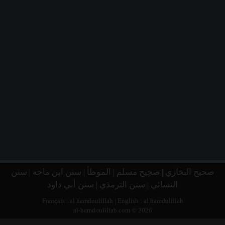
صحيح البخاري
|
صحِيح مسلم
|
الموطأ
|
سنن ابن ماجه
|
سنن
النسائي
|
سنن الترمذي
|
سنن أبي داود
Français :
al hamdoulillah
| English :
al hamdulillah
al-hamdoulillah.com © 2026