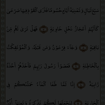
سَبْعَ لَيَالٍۢ وَثَمَٰنِيَةَ أَيَّامٍ حُسُومًۭا فَتَرَى ٱلْقَوْمَ فِيهَا صَرْعَىٰ
كَأَنَّهُمْ أَعْجَازُ نَخْلٍ خَاوِيَةٍۢ
﴿٧﴾
فَهَلْ تَرَىٰ لَهُم مِّنۢ
بَاقِيَةٍۢ
﴿٨﴾
وَجَآءَ فِرْعَوْنُ وَمَن قَبْلَهُۥ وَٱلْمُؤْتَفِكَٰتُ
بِٱلْخَاطِئَةِ
﴿٩﴾
فَعَصَوْا۟ رَسُولَ رَبِّهِمْ فَأَخَذَهُمْ أَخْذَةًۭ
رَّابِيَةً
﴿١٠﴾
إِنَّا لَمَّا طَغَا ٱلْمَآءُ حَمَلْنَٰكُمْ فِى
ٱلْجَارِيَةِ
﴿١١﴾
لِنَجْعَلَهَا لَكُمْ تَذْكِرَةًۭ وَتَعِيَهَآ أُذُنٌۭ