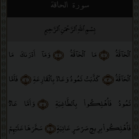
سورة الحاقة
بِسْمِ ٱللَّهِ ٱلرَّحْمَٰنِ ٱلرَّحِيمِ
ٱلْحَآقَّةُ
﴿١﴾
مَا ٱلْحَآقَّةُ
﴿٢﴾
وَمَآ أَدْرَىٰكَ مَا
ٱلْحَآقَّةُ
﴿٣﴾
كَذَّبَتْ ثَمُودُ وَعَادٌۢ بِٱلْقَارِعَةِ
﴿٤﴾
فَأَمَّا
ثَمُودُ فَأُهْلِكُوا۟ بِٱلطَّاغِيَةِ
﴿٥﴾
وَأَمَّا عَادٌۭ
فَأُهْلِكُوا۟ بِرِيحٍۢ صَرْصَرٍ عَاتِيَةٍۢ
﴿٦﴾
سَخَّرَهَا عَلَيْهِمْ