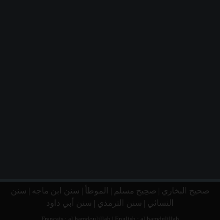
صحيح البخاري
|
صحِيح مسلم
|
الموطأ
|
سنن ابن ماجه
|
سنن
النسائي
|
سنن الترمذي
|
سنن أبي داود
Français :
al hamdoulillah
| English :
al hamdulillah