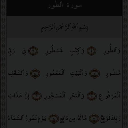
سورة الطور
بِسْمِ ٱللَّهِ ٱلرَّحْمَٰنِ ٱلرَّحِيمِ
وَٱلطُّورِ
﴿١﴾
وَكِتَٰبٍۢ مَّسْطُورٍۢ
﴿٢﴾
فِى رَقٍّۢ
مَّنشُورٍۢ
﴿٣﴾
وَٱلْبَيْتِ ٱلْمَعْمُورِ
﴿٤﴾
وَٱلسَّقْفِ
ٱلْمَرْفُوعِ
﴿٥﴾
وَٱلْبَحْرِ ٱلْمَسْجُورِ
﴿٦﴾
إِنَّ عَذَابَ
رَبِّكَ لَوَٰقِعٌۭ
﴿٧﴾
مَّا لَهُۥ مِن دَافِعٍۢ
﴿٨﴾
يَوْمَ تَمُورُ ٱلسَّمَآءُ