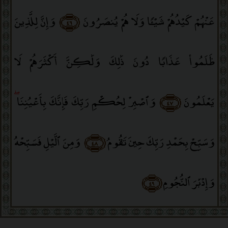
عَنْهُمْ كَيْدُهُمْ شَيْـًۭٔا وَلَا هُمْ يُنصَرُونَ
﴿٤٦﴾
وَإِنَّ لِلَّذِينَ
ظَلَمُوا۟ عَذَابًۭا دُونَ ذَٰلِكَ وَلَٰكِنَّ أَكْثَرَهُمْ لَا
يَعْلَمُونَ
﴿٤٧﴾
وَٱصْبِرْ لِحُكْمِ رَبِّكَ فَإِنَّكَ بِأَعْيُنِنَا
ۖ
وَسَبِّحْ بِحَمْدِ رَبِّكَ حِينَ تَقُومُ
﴿٤٨﴾
وَمِنَ ٱلَّيْلِ فَسَبِّحْهُ
وَإِدْبَٰرَ ٱلنُّجُومِ
﴿٤٩﴾