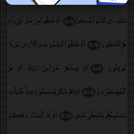
مِّثْلِهِۦٓ إِن كَانُوا۟ صَٰدِقِينَ
﴿٣٤﴾
أَمْ خُلِقُوا۟ مِنْ غَيْرِ شَىْءٍ أَمْ
هُمُ ٱلْخَٰلِقُونَ
﴿٣٥﴾
أَمْ خَلَقُوا۟ ٱلسَّمَٰوَٰتِ وَٱلْأَرْضَ
ۚ
بَل لَّا
يُوقِنُونَ
﴿٣٦﴾
أَمْ عِندَهُمْ خَزَآئِنُ رَبِّكَ أَمْ هُمُ
ٱلْمُصَۣيْطِرُونَ
﴿٣٧﴾
أَمْ لَهُمْ سُلَّمٌۭ يَسْتَمِعُونَ فِيهِ
ۖ
فَلْيَأْتِ
مُسْتَمِعُهُم بِسُلْطَٰنٍۢ مُّبِينٍ
﴿٣٨﴾
أَمْ لَهُ ٱلْبَنَٰتُ وَلَكُمُ