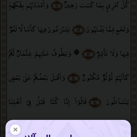
كُلُّ ٱمْرِئٍۭ بِمَا كَسَبَ رَهِينٌۭ
﴿٢١﴾
وَأَمْدَدْنَٰهُم بِفَٰكِهَةٍۢ
وَلَحْمٍۢ مِّمَّا يَشْتَهُونَ
﴿٢٢﴾
يَتَنَٰزَعُونَ فِيهَا كَأْسًۭا لَّا لَغْوٌۭ
فِيهَا وَلَا تَأْثِيمٌۭ
﴿٢٣﴾
۞ وَيَطُوفُ عَلَيْهِمْ غِلْمَانٌۭ لَّهُمْ
كَأَنَّهُمْ لُؤْلُؤٌۭ مَّكْنُونٌۭ
﴿٢٤﴾
وَأَقْبَلَ بَعْضُهُمْ عَلَىٰ بَعْضٍۢ
يَتَسَآءَلُونَ
﴿٢٥﴾
قَالُوٓا۟ إِنَّا كُنَّا قَبْلُ فِىٓ أَهْلِنَا
مُشْفِقِينَ
﴿٢٦﴾
فَمَنَّ ٱللَّهُ عَلَيْنَا وَوَقَىٰنَا عَذَابَ
×