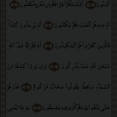
ٱلْبَنُونَ
﴿٣٩﴾
أَمْ تَسْـَٔلُهُمْ أَجْرًۭا فَهُم مِّن مَّغْرَمٍۢ مُّثْقَلُونَ
﴿٤٠﴾
أَمْ عِندَهُمُ ٱلْغَيْبُ فَهُمْ يَكْتُبُونَ
﴿٤١﴾
أَمْ يُرِيدُونَ كَيْدًۭا
ۖ
فَٱلَّذِينَ كَفَرُوا۟ هُمُ ٱلْمَكِيدُونَ
﴿٤٢﴾
أَمْ لَهُمْ إِلَٰهٌ غَيْرُ ٱللَّهِ
ۚ
سُبْحَٰنَ ٱللَّهِ عَمَّا يُشْرِكُونَ
﴿٤٣﴾
وَإِن يَرَوْا۟ كِسْفًۭا مِّنَ
ٱلسَّمَآءِ سَاقِطًۭا يَقُولُوا۟ سَحَابٌۭ مَّرْكُومٌۭ
﴿٤٤﴾
فَذَرْهُمْ
حَتَّىٰ يُلَٰقُوا۟ يَوْمَهُمُ ٱلَّذِى فِيهِ يُصْعَقُونَ
﴿٤٥﴾
يَوْمَ لَا يُغْنِى