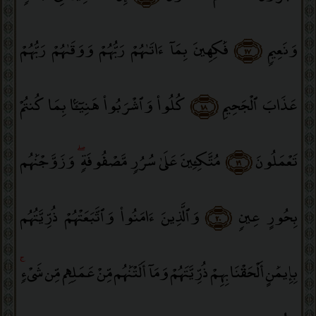
وَنَعِيمٍۢ
﴿١٧﴾
فَٰكِهِينَ بِمَآ ءَاتَىٰهُمْ رَبُّهُمْ وَوَقَىٰهُمْ رَبُّهُمْ
عَذَابَ ٱلْجَحِيمِ
﴿١٨﴾
كُلُوا۟ وَٱشْرَبُوا۟ هَنِيٓـًٔۢا بِمَا كُنتُمْ
تَعْمَلُونَ
﴿١٩﴾
مُتَّكِـِٔينَ عَلَىٰ سُرُرٍۢ مَّصْفُوفَةٍۢ
ۖ
وَزَوَّجْنَٰهُم
بِحُورٍ عِينٍۢ
﴿٢٠﴾
وَٱلَّذِينَ ءَامَنُوا۟ وَٱتَّبَعَتْهُمْ ذُرِّيَّتُهُم
بِإِيمَٰنٍ أَلْحَقْنَا بِهِمْ ذُرِّيَّتَهُمْ وَمَآ أَلَتْنَٰهُم مِّنْ عَمَلِهِم مِّن شَىْءٍۢ
ۚ