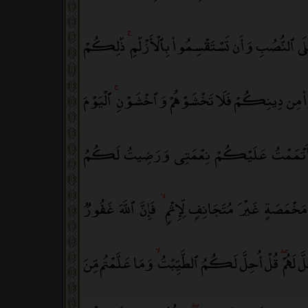
 عَلَى ٱلنُّصُبِ وَأَن تَسْتَقْسِمُوا۟ بِٱلْأَزْلَٰمِ
ۚ
ذَٰلِكُمْ
ُوا۟ مِن دِينِكُمْ فَلَا تَخْشَوْهُمْ وَٱخْشَوْنِ
ۚ
ٱلْيَوْمَ
تْمَمْتُ عَلَيْكُمْ نِعْمَتِى وَرَضِيتُ لَكُمُ
ْمَصَةٍ غَيْرَ مُتَجَانِفٍۢ لِّإِثْمٍۢ
ۙ
فَإِنَّ ٱللَّهَ غَفُورٌۭ
َ لَهُمْ
ۖ
قُلْ أُحِلَّ لَكُمُ ٱلطَّيِّبَٰتُ
ۙ
وَمَا عَلَّمْتُم مِّنَ