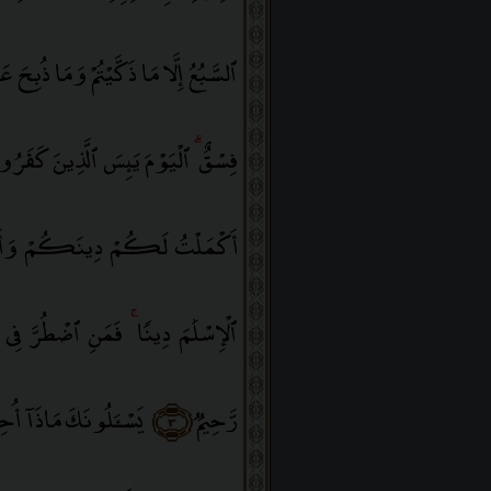
ٱلسَّبُعُ إِلَّا مَا ذَكَّيْتُمْ وَمَا ذُبِحَ
فِسْقٌ
ۗ
ٱلْيَوْمَ يَئِسَ ٱلَّذِينَ كَفَر
أَكْمَلْتُ لَكُمْ دِينَكُمْ وَأَ
ٱلْإِسْلَٰمَ دِينًۭا
ۚ
فَمَنِ ٱضْطُرَّ فِى مَخ
رَّحِيمٌۭ
﴿٣﴾
يَسْـَٔلُونَكَ مَاذَآ أُحِلّ