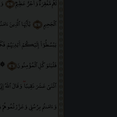
لَهُم مَّغْفِرَةٌۭ وَأَجْرٌ عَظِيمٌۭ
﴿٩﴾
وَٱ
ٱلْجَحِيمِ
﴿١٠﴾
يَٰٓأَيُّهَا ٱلَّذِينَ ءَ
يَبْسُطُوٓا۟ إِلَيْكُمْ أَيْدِيَهُمْ فَ
فَلْيَتَوَكَّلِ ٱلْمُؤْمِنُونَ
﴿١١﴾
۞ وَل
ٱثْنَىْ عَشَرَ نَقِيبًۭا
ۖ
وَقَالَ ٱللَّهُ إ
وَءَامَنتُم بِرُسُلِى وَعَزَّرْتُمُوهُمْ و