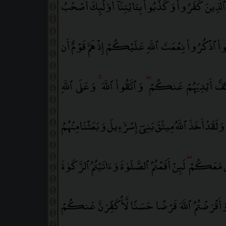
لَّذِينَ كَفَرُوا۟ وَكَذَّبُوا۟ بِـَٔايَٰتِنَآ أُو۟لَٰٓئِكَ أَصْحَٰبُ
امَنُوا۟ ٱذْكُرُوا۟ نِعْمَتَ ٱللَّهِ عَلَيْكُمْ إِذْ هَمَّ قَوْمٌ أَن
كَفَّ أَيْدِيَهُمْ عَنكُمْ
ۖ
وَٱتَّقُوا۟ ٱللَّهَ
ۚ
وَعَلَى ٱللَّهِ
َقَدْ أَخَذَ ٱللَّهُ مِيثَٰقَ بَنِىٓ إِسْرَٰٓءِيلَ وَبَعَثْنَا مِنْهُمُ
ِنِّى مَعَكُمْ
ۖ
لَئِنْ أَقَمْتُمُ ٱلصَّلَوٰةَ وَءَاتَيْتُمُ ٱلزَّكَوٰةَ
َأَقْرَضْتُمُ ٱللَّهَ قَرْضًا حَسَنًۭا لَّأُكَفِّرَنَّ عَنكُمْ