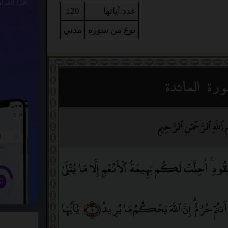
اقرأ القرآ
عدد آياتها
120
نوع من سورة
مدني
رة المائدة
ٱللَّهِ ٱلرَّحْمَٰنِ ٱلرَّحِيمِ
عُقُودِ
ۚ
أُحِلَّتْ لَكُم بَهِيمَةُ ٱلْأَنْعَٰمِ إِلَّا مَا يُتْلَىٰ
نتُمْ حُرُمٌ
ۗ
إِنَّ ٱللَّهَ يَحْكُمُ مَا يُرِيدُ
﴿١﴾
يَٰٓأَيُّهَا