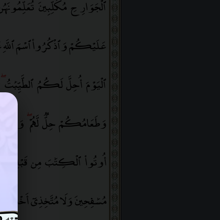
ٱلْجَوَارِحِ مُكَلِّبِينَ تُعَلِّمُونَهُن
عَلَيْكُمْ وَٱذْكُرُوا۟ ٱسْمَ ٱللَّهِ عَ
ٱلْيَوْمَ أُحِلَّ لَكُمُ ٱلطَّيِّبَٰتُ
ۖ
و
وَطَعَامُكُمْ حِلٌّۭ لَّهُمْ
ۖ
وَٱلْمُحْص
أُوتُوا۟ ٱلْكِتَٰبَ مِن قَبْلِكُمْ إِ
مُسَٰفِحِينَ وَلَا مُتَّخِذِىٓ أَخْدَانٍۢ
ۗ
وَ