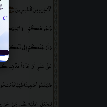
ٱلْءَاخِرَةِ مِنَ ٱلْخَٰسِرِينَ
﴿٥﴾
يَٰٓ
وُجُوهَكُمْ وَأَيْدِيَكُمْ إِ
وَأَرْجُلَكُمْ إِلَى ٱلْكَعْبَيْنِ
ۚ
و
عَلَىٰ سَفَرٍ أَوْ جَآءَ أَحَدٌۭ مِّنكُم مِّ
فَتَيَمَّمُوا۟ صَعِيدًۭا طَيِّبًۭا فَٱم
لِيَجْعَلَ عَلَيْكُم مِّنْ حَرَجٍۢ وَ