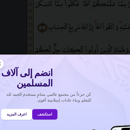
َّ مِمَّا عَلَّمَكُمُ ٱللَّهُ
ۖ
فَكُلُوا۟ مِمَّآ أَمْسَكْنَ
لَيْهِ
ۖ
وَٱتَّقُوا۟ ٱللَّهَ
ۚ
إِنَّ ٱللَّهَ سَرِيعُ ٱلْحِسَابِ
﴿٤﴾
َطَعَامُ ٱلَّذِينَ أُوتُوا۟ ٱلْكِتَٰبَ حِلٌّۭ لَّكُمْ
×
انضم إلى آلاف
َنَٰتُ مِنَ ٱلْمُؤْمِنَٰتِ وَٱلْمُحْصَنَٰتُ مِنَ ٱلَّذِينَ
المسلمين
كن جزءاً من مجتمع عالمي متنامٍ يستخدم الحمد لله
ذَآ ءَاتَيْتُمُوهُنَّ أُجُورَهُنَّ مُحْصِنِينَ غَيْرَ
للتعلم وبناء عادات إسلامية أقوى.
استكشف
اعرف المزيد
مَن يَكْفُرْ بِٱلْإِيمَٰنِ فَقَدْ حَبِطَ عَمَلُهُۥ وَهُوَ فِى