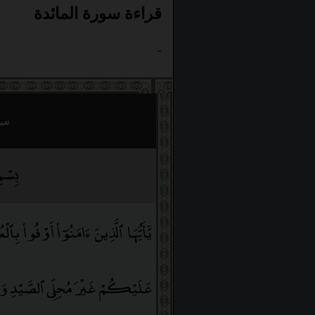
قراءة سورة المائدة
-
سو
بِسْمِ 
يَٰٓأَيُّهَا ٱلَّذِينَ ءَامَنُوٓا۟ أَوْفُوا۟ بِٱلْ
عَلَيْكُمْ غَيْرَ مُحِلِّى ٱلصَّيْدِ وَأَ