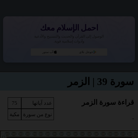
احمل الإسلام معك
الوصول إلى القرآن والحديث والتسبيح والأدعية
وأدوات إسلامية قوية.
جوجل بلاي
آب ستور
سورة 39 | الزمر
قراءة سورة الزمر
عدد آياتها
75
نوع من سورة
مكية
-