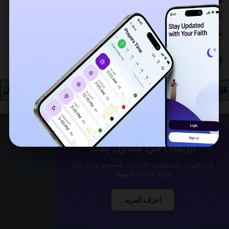
فهي في المرتبة 26. ليس هناك آية السجدة في هذه السورة.
انقر على الشيخ من اختيارك للاستماع أو تحميل تلاوته من
سورة الشمس MP3. في المجموع, 0 قائمة القراء مجرد تحت.
الاستماع إلى سورة الشمس MP3
قاري
مدة
قراءة
استمع
تحميل
الإيمان في متناول يدك
اقرأ القرآن واستكشف الأحاديث الصحيحة واذكر الله
وعزز عبادتك اليومية.
اعرف المزيد