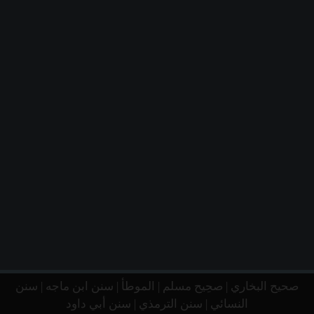
صحيح البخاري
|
صحِيح مسلم
|
الموطأ
|
سنن ابن ماجه
|
سنن
النسائي
|
سنن الترمذي
|
سنن أبي داود