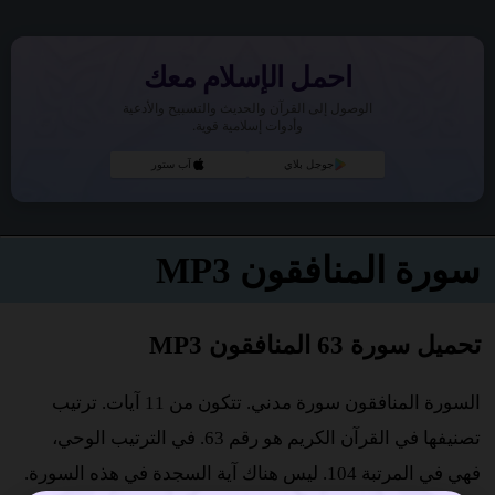
احمل الإسلام معك
الوصول إلى القرآن والحديث والتسبيح والأدعية
وأدوات إسلامية قوية.
جوجل بلاي
آب ستور
سورة المنافقون MP3
تحميل سورة 63 المنافقون MP3
السورة المنافقون سورة مدني. تتكون من 11 آيات. ترتيب
تصنيفها في القرآن الكريم هو رقم 63. في الترتيب الوحي،
فهي في المرتبة 104. ليس هناك آية السجدة في هذه السورة.