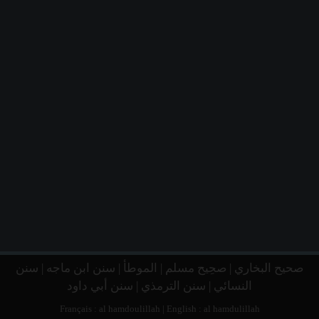
صحيح البخاري
|
صحِيح مسلم
|
الموطأ
|
سنن ابن ماجه
|
سنن
النسائي
|
سنن الترمذي
|
سنن أبي داود
Français :
al hamdoulillah
| English :
al hamdulillah