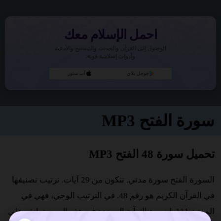
احمل الإسلام معك
الوصول إلى القرآن والحديث والتسبيح والأدعية
وأدوات إسلامية قوية.
جوجل بلاي
آب ستور
سورة الفتح MP3
تحميل سورة 48 الفتح MP3
السورة الفتح سورة مدني. تتكون من 29 آيات. ترتيب تصنيفها
في القرآن الكريم هو رقم 48. في الترتيب الوحي، فهي في
المرتبة 111. ليس هناك آية السجدة في هذه السورة. انقر على