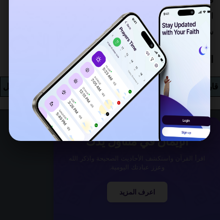
فهي في المرتبة 14. ليس هناك آية السجدة في هذه السورة.
انقر على الشيخ من اختيارك للاستماع أو تحميل تلاوته من
سورة العاديات MP3. في المجموع, 0 قائمة القراء مجرد تحت.
الاستماع إلى سورة العاديات MP3
قاري
مدة
قراءة
استمع
تحميل
الإيمان في متناول يدك
اقرأ القرآن واستكشف الأحاديث الصحيحة واذكر الله
وعزز عبادتك اليومية.
اعرف المزيد