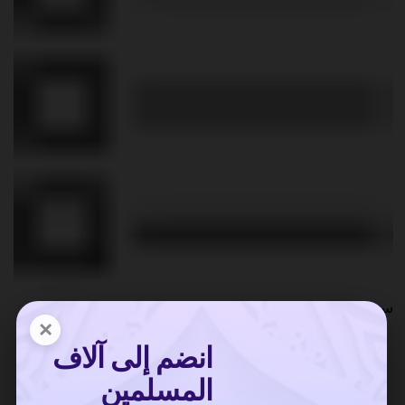
سور :
0
×
انضم إلى آلاف
المسلمين