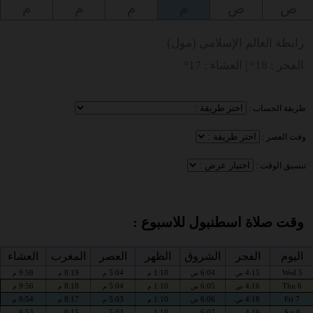
ص
ص
م
م
م
م
رابطة العالم الإسلامي (مول)
الفجر : 18° | العشاء : 17°
طريقة الحساب :
وقت العصر :
تنسيق الوقت :
وقت صلاة اسطنبول للاسبوع :
اليوم
الفجر
الشروق
الظهر
العصر
المغرب
العشاء
9:58
8:19
5:04
1:10
6:04
4:15
Wed 5
ص
ص
م
م
م
م
9:56
8:18
5:04
1:10
6:05
4:16
Thu 6
ص
ص
م
م
م
م
9:54
8:17
5:03
1:10
6:06
4:18
Fri 7
ص
ص
م
م
م
م
9:53
8:15
5:03
1:10
6:07
4:19
Sat 8
ص
ص
م
م
م
م