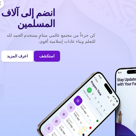
3,255,.
×
انضم إلى آلاف
المسلمين
 الصلاة مدريد
كن جزءاً من مجتمع عالمي متنامٍ يستخدم الحمد لله
قت صلاة في مدريد ؟
للتعلم وبناء عادات إسلامية أقوى.
استكشف
اعرف المزيد
لاسبوع
لجمعة
 (August)
للتقويم الهجري (صفر)
الصلاة القادمة هي :
الظهر
05
22
حان الوقت في :
س
د