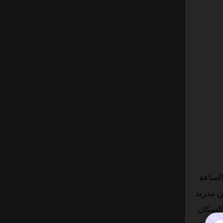
الساعة
 في 9:23 م. المسافة من مدريد
السكان