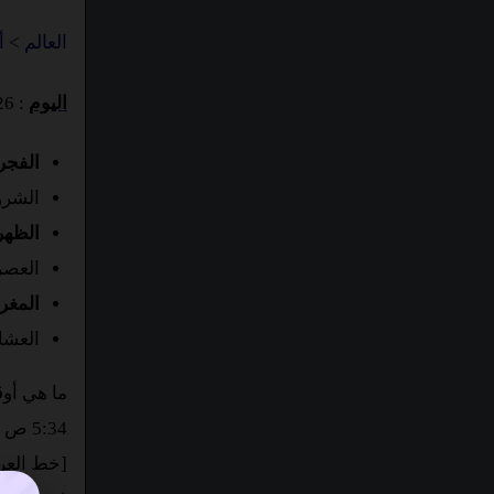
العالم
>
أ
اليوم
: Sunday 09 August 2026
الفجر
الشروق :
الظهر
العصر : 2
المغر
العشاء : 
ما هي أوق
[خط العرض : 40.4165، خط الطول : -70256