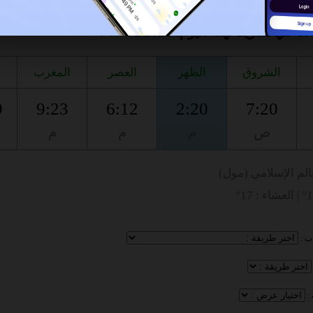
ي مدريد لهذا اليوم، 09/08/2026 :
الشروق
الظهر
العصر
المغرب
9
9:23
6:12
2:20
7:20
ص
م
م
م
الم الإسلامي (مول)
ب :
: