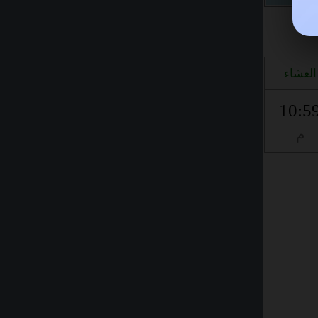
العشاء
10:5
م