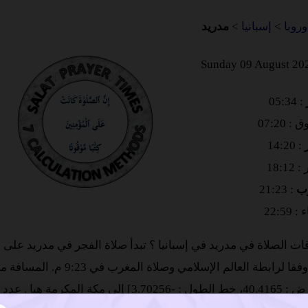
وروبا
>
إسبانيا
>
مدريد
: 05:34
 07:20
: 14:20
18:1
ب
: 21:23
22:59
ات الصلاة في مدريد في إسبانيا ؟ تبدأ صلاة الفجر في مدريد على 
5:34 ص وفقا لرابطة العالم الإسلامي وصلاة المغرب
3.] إلى مكة المكرمة هيا
. عدد 