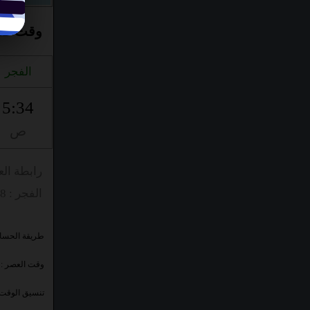
وقت صلاة ف
الفجر
5:34
ص
رابطة الع
الفجر : 18° | العشاء : 17°
طريقة الحسا
وقت العصر :
تنسيق الوقت 