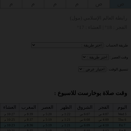
ص
ص
م
م
م
م
رابطة العالم الإسلامي (مول)
الفجر : 18° | العشاء : 17°
طريقة الحساب :
وقت العصر :
تنسيق الوقت :
وقت صلاة بوخارست للاسبوع :
اليوم
الفجر
الشروق
الظهر
العصر
المغرب
العشاء
10:27
8:39
5:20
1:22
6:07
4:07
Wed 5
ص
ص
م
م
م
م
10:25
8:37
5:19
1:21
6:08
4:09
Thu 6
ص
ص
م
م
م
م
10:23
8:36
5:19
1:21
6:09
4:10
Fri 7
ص
ص
م
م
م
م
10:21
8:35
5:18
1:21
6:10
4:12
Sat 8
ص
ص
م
م
م
م