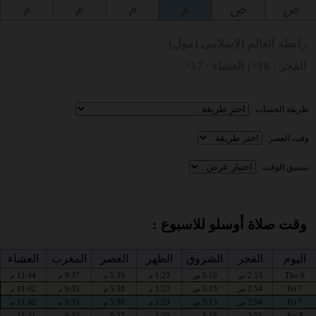
ص
ص
م
م
م
م
رابطة العالم الإسلامي (مول)
الفجر : 18° | العشاء : 17°
طريقة الحساب :
وقت العصر :
تنسيق الوقت :
وقت صلاة أوسلو للاسبوع :
اليوم
الفجر
الشروق
الظهر
العصر
المغرب
العشاء
11:44
9:37
5:39
1:23
5:10
2:53
Thu 6
ص
ص
م
م
م
م
11:42
9:35
5:38
1:23
5:13
2:54
Fri 7
ص
ص
م
م
م
م
11:42
9:35
5:38
1:23
5:13
2:54
Fri 7
ص
ص
م
م
م
م
11:41
9:32
5:37
1:23
5:15
2:55
Sat 8
ص
ص
م
م
م
م