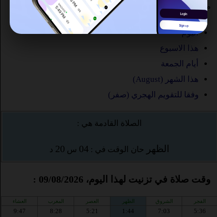
ما هو الوقت صلاة في تزنيت ؟
اليوم
هذا الاسبوع
أيام الجمعة
هذا الشهر (August)
وفقا للتقويم الهجري (صفر)
الصلاة القادمة هي :
الظهر
04
20
حان الوقت في :
س
د
وقت صلاة في تزنيت لهذا اليوم، 09/08/2026 :
الفجر
الشروق
الظهر
العصر
المغرب
العشاء
9:47
8:28
5:21
1:44
7:03
5:36