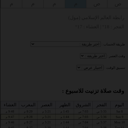
ص
ص
م
م
م
م
رابطة العالم الإسلامي (مول)
الفجر : 18° | العشاء : 17°
طريقة الحساب :
وقت العصر :
تنسيق الوقت :
وقت صلاة تزنيت للاسبوع :
اليوم
الفجر
الشروق
الظهر
العصر
المغرب
العشاء
9:48
8:29
5:21
1:45
7:03
5:35
Sat 8
ص
ص
م
م
م
م
9:47
8:28
5:21
1:44
7:03
5:36
Sun 9
ص
ص
م
م
م
م
9:46
8:27
5:21
1:44
7:04
5:37
Mon 10
ص
ص
م
م
م
م
9:45
8:27
5:20
1:44
7:04
5:38
Tue 11
ص
ص
م
م
م
م