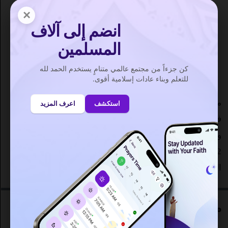
الشروق : 07:03
×
انضم إلى آلاف
الظهر
: 13:44
المسلمين
العصر : 17:21
المغرب
: 20:28
كن جزءاً من مجتمع عالمي متنامٍ يستخدم الحمد لله
العشاء : 21:47
للتعلم وبناء عادات إسلامية أقوى.
ما هي أوقات الصلاة في تزنيت في المغرب ؟ تبدأ صلاة الفجر
استكشف
اعرف المزيد
في تزنيت على الساعة 5:36 ص وفقا لرابطة العالم الإسلامي
وصلاة المغرب في 8:28 م. المسافة من تزنيت [خط العرض :
29.69742، خط الطول : -9.73162] إلى مكة المكرمة هيا
. عدد
السكان في تزنيت هو 55,092.
مواقيت الصلاة تزنيت