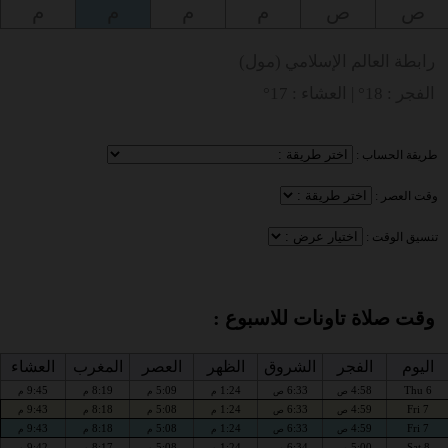
ص
ص
م
م
م
م
رابطة العالم الإسلامي (مول)
الفجر : 18° | العشاء : 17°
طريقة الحساب :
وقت العصر :
تنسيق الوقت :
وقت صلاة تاونات للاسبوع :
اليوم
الفجر
الشروق
الظهر
العصر
المغرب
العشاء
9:45
8:19
5:09
1:24
6:33
4:58
Thu 6
ص
ص
م
م
م
م
9:43
8:18
5:08
1:24
6:33
4:59
Fri 7
ص
ص
م
م
م
م
9:43
8:18
5:08
1:24
6:33
4:59
Fri 7
ص
ص
م
م
م
م
9:42
8:17
5:08
1:24
6:34
5:00
Sat 8
ص
ص
م
م
م
م