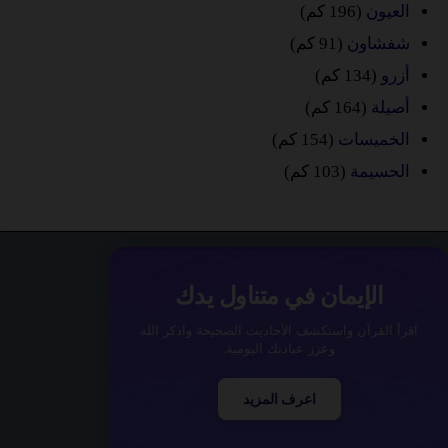
العيون
(196 كم)
شفشاون
(91 كم)
أزرو
(134 كم)
أصيلة
(164 كم)
الخميسات
(154 كم)
الحسيمة
(103 كم)
الإيمان في متناول يدك
اقرأ القرآن واستكشف الأحاديث الصحيحة واذكر الله
وعزز عبادتك اليومية.
اعرف المزيد